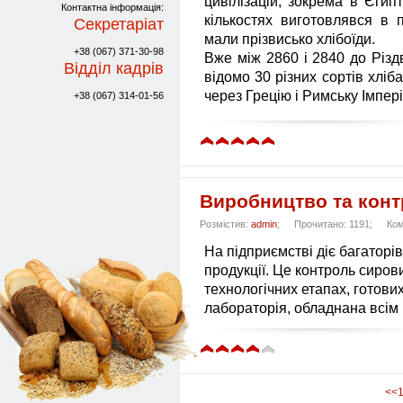
цивілізацій, зокрема в Єгипт
Контактна інформація:
кількостях виготовлявся в 
Секретаріат
мали прізвисько хлібоїди.
+38 (067) 371-30-98
Вже між 2860 і 2840 до Різдв
Відділ кадрів
відомо 30 різних сортів хліб
через Грецію і Римську Імпер
+38 (067) 314-01-56
Виробництво та конт
Розмістив:
admin
;
Прочитано: 1191;
Ком
На підприємстві діє багаторі
продукції. Це контроль сиров
технологічних етапах, готови
лабораторія, обладнана всім
<<