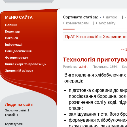
Сортувати статі за:
датою
|
МЕНЮ САЙТА
коментарям
|
алфавіту
Новини
Колектив
ПрАТ Козятинхліб
»
Хмаринки тег
Вакансії
Інформація
<<
Наші досягнення
Фоторепортаж
Технологія приготув
Книга скарг та пропозицій
Розмістив:
admin
;
Прочитано: 1854;
Ко
Зворотній зв'язок
Виготовлення хлібобулочних в
операції:
підготовка сировини до ви
просіювання борошна, розч
розчинення солі у воді, пі
Люди на сайті
опари;
Зараз на сайті: 1
замішування тіста, його бр
Гостей: 1
формування хлібобулочних 
Користувачі:
округлювання, закатування 