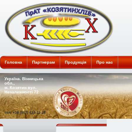
ПАТ "Козятинхліб"
Головна
Партнерам
Продукція
Про нас
Україна. Вінницька
обл.,
м. Козятин вул.
Незалежності 72
тел: +38 (067) 432-11-28