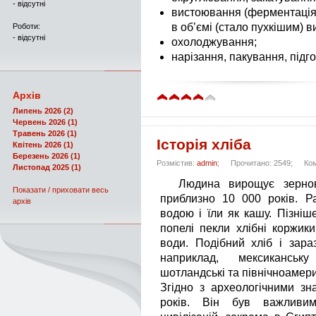
- відсутні
вистоювання (ферментація)
в об’ємі (стало пухкішим) в
Роботи:
- відсутні
охолоджування;
нарізання, пакування, підг
Архів
Липень 2026 (2)
Червень 2026 (1)
Травень 2026 (1)
Історія хліба
Квітень 2026 (1)
Березень 2026 (1)
Розмістив:
admin
;
Прочитано: 2549;
Ко
Листопад 2025 (1)
Людина вирощує зернові
Показати / приховати весь
приблизно 10 000 років. Р
архів
водою і їли як кашу. Пізніш
попелі пекли хлібні коржик
води. Подібний хліб і зараз
наприклад, мексиканську
шотландські та північноамери
Згідно з археологічними зн
років. Він був важливим