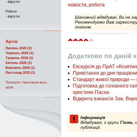
- відсутні
новости
,
робота
Роботи:
- відсутні
Шановний відвідувач, Ви не з
Рекомендуємо Вам зареєструв
логіном.
Архів
Липень 2026 (2)
Червень 2026 (1)
Додатково по даній к
Травень 2026 (1)
Квітень 2026 (1)
Екскурсія до ПрАТ «Козятин
Березень 2026 (1)
Привітання до дня працівни
Листопад 2025 (1)
Стандарт живої природи — 
Показати / приховати весь
Підготовка до головного св
архів
християн Пасхи.
Відкрита вакансія Зав. Вир
Інформація
Відвідувачі, з групи
Гість
,
публікації.