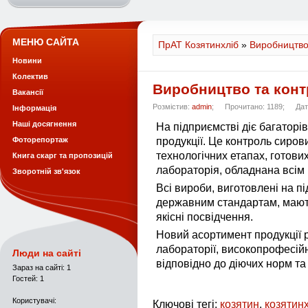
МЕНЮ САЙТА
ПрАТ Козятинхліб
»
Виробництв
Новини
Колектив
Виробництво та конт
Вакансії
Розмістив:
admin
;
Прочитано: 1189;
Дат
Інформація
Наші досягнення
На підприємстві діє багаторі
Фоторепортаж
продукції. Це контроль сиров
технологічних етапах, готови
Книга скарг та пропозицій
лабораторія, обладнана всім
Зворотній зв'язок
Всі вироби, виготовлені на п
державним стандартам, мають 
якісні посвідчення.
Новий асортимент продукції 
лабораторії, високопрофесій
Люди на сайті
відповідно до діючих норм та
Зараз на сайті: 1
Гостей: 1
Користувачі:
Ключові тегі:
козятин
,
козятинх