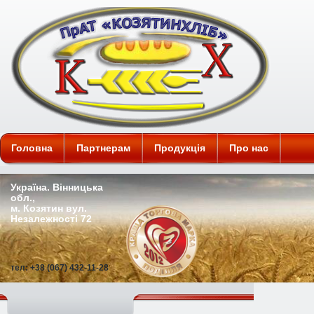
ПАТ "Козятинхліб"
Головна
Партнерам
Продукція
Про нас
Україна. Вінницька
обл.,
м. Козятин вул.
Незалежності 72
тел: +38 (067) 432-11-28