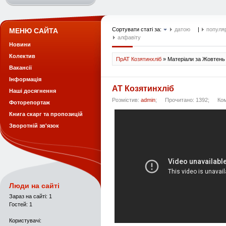
Сортувати статі за:
датою
|
популя
МЕНЮ САЙТА
алфавіту
Новини
Колектив
ПрАТ Козятинхліб
» Матеріали за Жовтень
Вакансії
Інформація
АТ Козятинхліб
Наші досягнення
Розмістив:
admin
;
Прочитано: 1392;
Ко
Фоторепортаж
Книга скарг та пропозицій
Зворотній зв'язок
Люди на сайті
Зараз на сайті: 1
Гостей: 1
Користувачі: