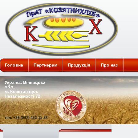
ПАТ "Козятинхліб"
Головна
Партнерам
Продукція
Про нас
Україна. Вінницька
обл.,
м. Козятин вул.
Незалежності 72
тел: +38 (067) 432-11-28