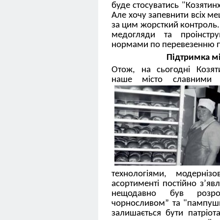
буде стосуватись "Козятинх
Але хочу запевнити всіх ме
за цим жорсткий контроль.
медогляди та проінстру
нормами по перевезенню п
Підтримка м
Отож, на сьогодні Козят
наше місто славними 
технологіями, модерніз
асортименті постійно з’явл
нещодавно був розр
чорносливом” та "пампуш
залишається бути патріо