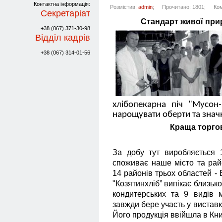
Контактна інформація:
Розмістив:
admin
;
Прочитано: 1801;
Ком
Секретаріат
Стандарт живої при
+38 (067) 371-30-98
Відділ кадрів
+38 (067) 314-01-56
хлібопекарна піч "Мусон
нарощувати оберти та зна
Краща торго
За добу тут виробляється 1
споживає наше місто та рай
14 районів трьох областей - 
"Козятинхліб” випікає близьк
кондитерських та 9 видів 
завжди бере участь у виставк
Його продукція ввійшла в Кни