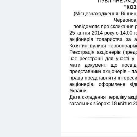
ПУБЛІЧНЕ АКЦ
"КОЗ
(Місцезнаходження: Вінниць
Червоноар
повідомляє про скликання р
25 квітня 2014 року о 14.00 г
акціонерів товариства за а
Козятин, вулиця Червоноармій
Реєстрація акціонерів (предс
час реєстрації для участі у
мати документ, що посвід
представники акціонерів - п
права представляти інтереси
акціонерів, оформлене ві
України.
Дата складення переліку акці
загальних зборах: 18 квітня 2