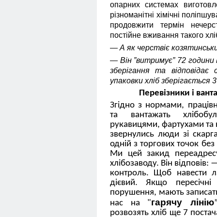
опарних системах виготовле
різноманітні хімічні поліпшув
продовжити термін нечерс
постійне вживання такого хлі
— А як черствіє козятинськи
— Він ”витримує” 72 години 
зберігання та відповідає 
упаковки хліб зберігається 3
Перевізники і вант
Згідно з нормами, працівн
та вантажать хлібобул
рукавицями, фартухами та
звернулись люди зі скарг
одній з торгових точок бе
Ми цей закид переадресу
хлібозаводу. Він відповів:
контроль. Щоб навести л
дієвий. Якщо пересічні
порушення, мають записат
гарячу лінію
нас на "
розвозять хліб ще 7 постач