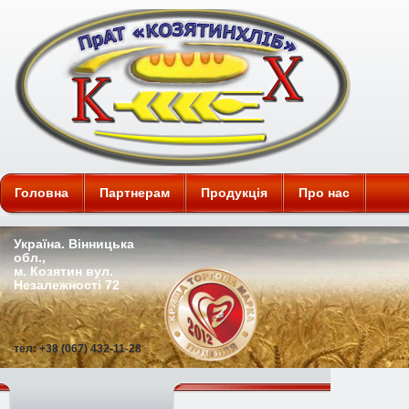
ПАТ "Козятинхліб"
Головна
Партнерам
Продукція
Про нас
Україна. Вінницька
обл.,
м. Козятин вул.
Незалежності 72
тел: +38 (067) 432-11-28