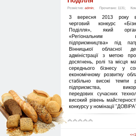
Поділля
Розмістив:
admin
;
Прочитано: 1131;
Ком
3 вересня 2013 року ві
черговий конкурс «Бізне
Поділля», який органі
«Регіональним це
підприємництва» під пат
Вінницької обласної де
адміністрації з метою про
досягнень, ролі та місця м
середнього бізнесу у соц
економічному розвитку обл
стабільно високі темпи р
підприємства, викори
передових сучасних технол
високий рівень майстерност
конкурсу у номінації "ДОВІРА
<<