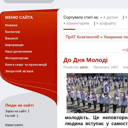
Сортувати статі за:
датою
|
МЕНЮ САЙТА
коментарям
|
алфавіту
Новини
Колектив
ПрАТ Козятинхліб
»
Хмаринки тег
Вакансії
Інформація
<<
Наші досягнення
Фоторепортаж
До Дня Молоді
Книга скарг та пропозицій
Розмістив:
admin
;
Прочитано: 1487;
Ком
Зворотній зв'язок
Люди на сайті
Зараз на сайті: 1
Гостей: 1
молодість. Це неповторн
людина вступає у самост
Користувачі: