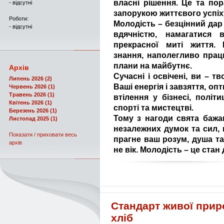
власні рішення. Це та по
- відсутні
запорукою життєвого успіх
Роботи:
Молодість – безцінний дар
- відсутні
вдячністю, намагатися в
прекрасної миті життя. 
знання, наполегливо прац
плани на майбутнє.
Архів
Сучасні і освічені, ви – т
Липень 2026 (2)
Ваші енергія і завзяття, оп
Червень 2026 (1)
Травень 2026 (1)
втілення у бізнесі, політи
Квітень 2026 (1)
спорті та мистецтві.
Березень 2026 (1)
Тому з нагоди свята бажа
Листопад 2025 (1)
незалежних думок та сил, 
Показати / приховати весь
прагне ваш розум, душа та
архів
не вік. Молодість – це ста
Стандарт живої прир
хліб