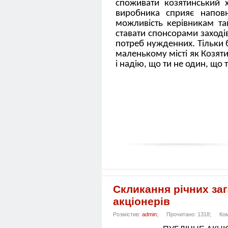
споживати козятинський 
виробника сприяє напов
можливість керівникам т
ставати спонсорами заходів
потреб нужденних. Тільки
маленькому місті як Козят
і надію, що ти не один, що 
Скликання річних за
акціонерів
Розмістив:
admin
;
Прочитано: 1318;
Ком