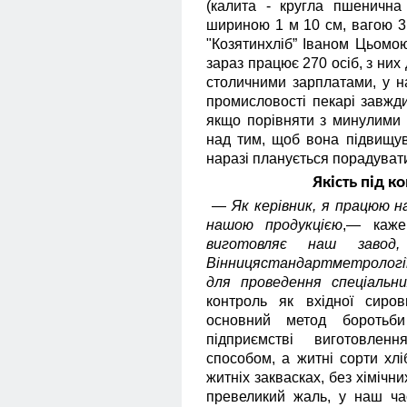
(калита - кругла пшеничн
шириною 1 м 10 см, вагою 31
"Козятинхліб” Іваном Цьомою
зараз працює 270 осіб, з них 
столичними зарплатами, у н
промисловості пекарі завжди
якщо порівняти з минулими 
над тим, щоб вона підвищув
наразі планується порадувати
Якість під к
—
Як керівник, я працюю н
нашою продукцією
,— каж
виготовляє наш завод,
Вінницястандартметролог
для проведення спеціальних
контроль як вхідної сиров
основний метод боротьби
підприємстві виготовлен
способом, а житні сорти хл
житніх заквасках, без хімічн
превеликий жаль, у наш ча