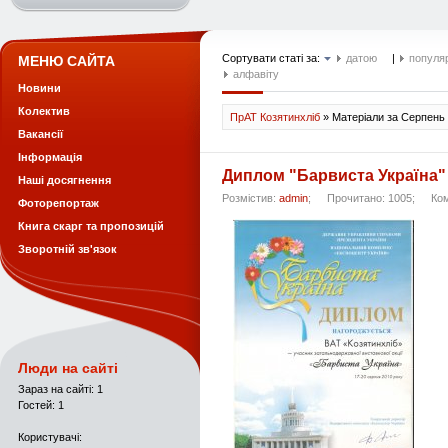
Сортувати статі за:
датою
|
популя
МЕНЮ САЙТА
алфавіту
Новини
Колектив
ПрАТ Козятинхліб
» Матеріали за Серпень 
Вакансії
Інформація
Диплом "Барвиста Україна"
Наші досягнення
Розмістив:
admin
;
Прочитано: 1005;
Ко
Фоторепортаж
Книга скарг та пропозицій
Зворотній зв'язок
Люди на сайті
Зараз на сайті: 1
Гостей: 1
Користувачі: