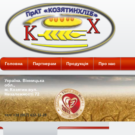
ПАТ "Козятинхліб"
Головна
Партнерам
Продукція
Про нас
Україна. Вінницька
обл.,
м. Козятин вул.
Незалежності 72
тел: +38 (067) 432-11-28