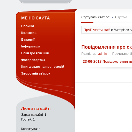
Сортувати статі за:
датою
МЕНЮ САЙТА
Новини
ПрАТ Козятинхліб
» Матеріали з
Колектив
Вакансії
Повідомлення про ск
Інформація
Наші досягнення
Розмістив:
admin
;
Прочитано: 
Фоторепортаж
23-06-2017 Повідомлення пр
Книга скарг та пропозицій
Зворотній зв'язок
Люди на сайті
Зараз на сайті: 1
Гостей: 1
Користувачі: