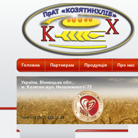
ПАТ "Козятинхліб"
Головна
Партнерам
Продукція
Про нас
Україна. Вінницька обл.,
м. Козятин вул. Незалежності 72
тел: +38 (067) 432-11-28