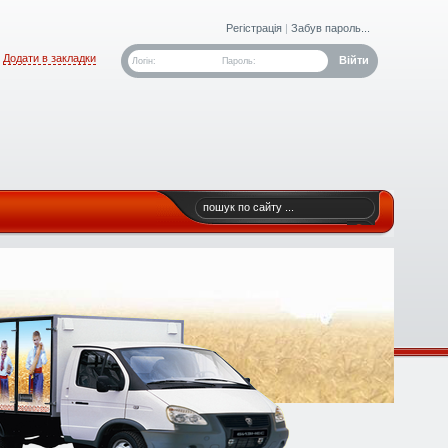
Регістрація
|
Забув пароль...
Додати в закладки
Логін:
Пароль: