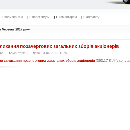
|
популярнісю
|
переглядом
|
коментарям
|
алфавіту
а Червень 2017 року
ликання позачергових загальних зборів акціонерів
864;
Коментарів: ;
Дата: 23-06-2017, 11:50
о скликання позачергових загальних зборів акціонерів
[303.17 Kb] (cкачува