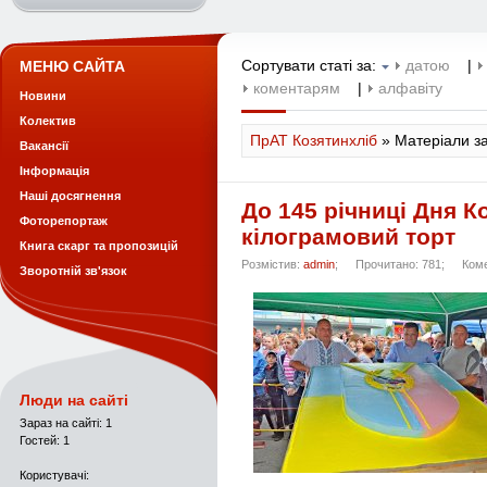
Сортувати статі за:
датою
|
МЕНЮ САЙТА
коментарям
|
алфавіту
Новини
Колектив
ПрАТ Козятинхліб
» Матеріали з
Вакансії
Інформація
Наші досягнення
До 145 річниці Дня Ко
Фоторепортаж
кілограмовий торт
Книга скарг та пропозицій
Розмістив:
admin
;
Прочитано: 781;
Коме
Зворотній зв'язок
Люди на сайті
Зараз на сайті: 1
Гостей: 1
Користувачі: