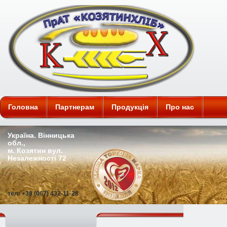
ПАТ "Козятинхліб"
Головна
Партнерам
Продукція
Про нас
Україна. Вінницька
обл.,
м. Козятин вул.
Незалежності 72
тел: +38 (067) 432-11-28