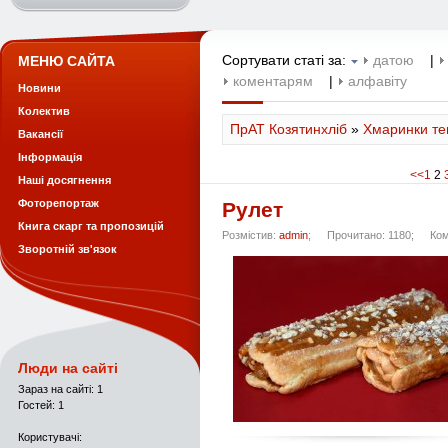
Сортувати статі за:
датою
|
МЕНЮ САЙТА
коментарям
|
алфавіту
Новини
Колектив
ПрАТ Козятинхліб
»
Хмаринки тег
Вакансії
Інформація
<<
1
2
Наші досягнення
Фоторепортаж
Рулет
Книга скарг та пропозицій
Розмістив:
admin
;
Прочитано: 1180;
Ком
Зворотній зв'язок
Люди на сайті
Зараз на сайті: 1
Гостей: 1
Користувачі: