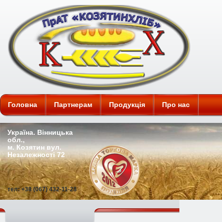
ПАТ "Козятинхліб"
Головна
Партнерам
Продукція
Про нас
Україна. Вінницька
обл.,
м. Козятин вул.
Незалежності 72
тел: +38 (067) 432-11-28