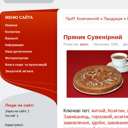
МЕНЮ САЙТА
ПрАТ Козятинхліб
»
Продукція
»
Новини
Колектив
Пряник Сувенірний
Вакансії
Розмістив:
admin
;
Прочитано: 1500;
Дат
Інформація
Наші досягнення
Фоторепортаж
Книга скарг та пропозицій
Зворотній зв'язок
Люди на сайті
Ключові тегі:
житній
,
Козятин
,
Зараз на сайті: 1
Гостей: 1
Завиванець
,
горіховий
,
козяти
замовлення
,
здобні
,
завиване
Користувачі: