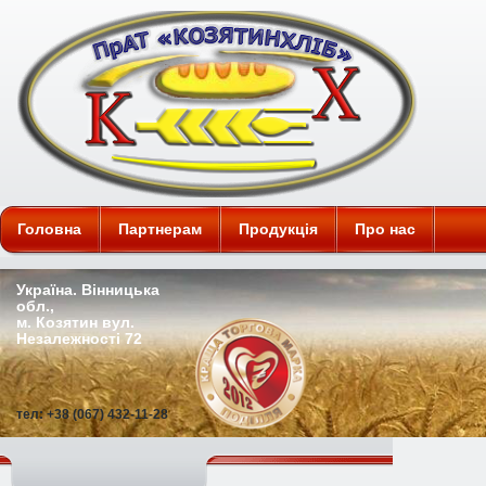
ПАТ "Козятинхліб"
Головна
Партнерам
Продукція
Про нас
Україна. Вінницька
обл.,
м. Козятин вул.
Незалежності 72
тел: +38 (067) 432-11-28