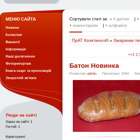
Сортувати статі за:
датою
|
МЕНЮ САЙТА
коментарям
|
алфавіту
Новини
Колектив
ПрАТ Козятинхліб
»
Хмаринки тег
Вакансії
Інформація
<<
1
2
Наші досягнення
Фоторепортаж
Батон Новинка
Книга скарг та пропозицій
Розмістив:
admin
;
Прочитано: 1064;
Ко
Зворотній зв'язок
Люди на сайті
Зараз на сайті: 1
Гостей: 1
Користувачі: