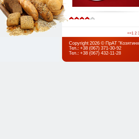
<<
1
2
Copyright 2026 © ПрАТ "Козятинх
Тел.: +38 (067) 371-30-92
Тел.: +38 (067) 432-11-28