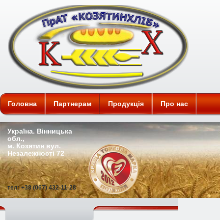
ПАТ "Козятинхліб"
Головна
Партнерам
Продукція
Про нас
Україна. Вінницька
обл.,
м. Козятин вул.
Незалежності 72
тел: +38 (067) 432-11-28