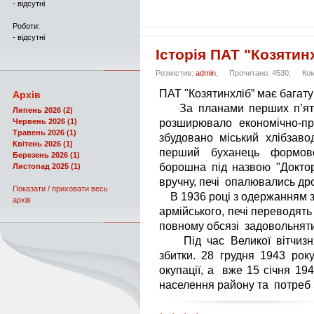
- відсутні
Роботи:
- відсутні
Історія ПАТ "Козятин
Розмістив:
admin
;
Прочитано: 4530;
Ком
ПАТ "Козятинхліб” має багату 
Архів
За планами перших п’ятир
Липень 2026 (2)
Червень 2026 (1)
розширювало економічно-пр
Травень 2026 (1)
збудовано міський хлібзав
Квітень 2026 (1)
перший буханець формово
Березень 2026 (1)
борошна під назвою "Доктор
Листопад 2025 (1)
вручну, печі опалювались др
Показати / приховати весь
В 1936 році з одержанням з
архів
армійського, печі переводять
повному обсязі задовольняти 
Під час Великої вітчизнян
збитки. 28 грудня 1943 ро
окупації, а вже 15 січня 19
населення району та потреб 