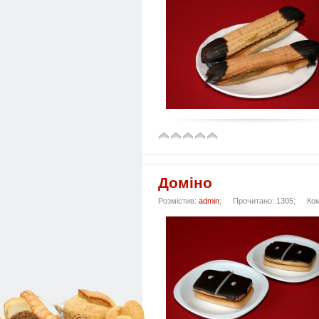
Доміно
Розмістив:
admin
;
Прочитано: 1305;
Ко