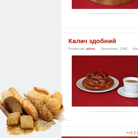
Калач здобний
Розмістив:
admin
;
Прочитано: 1399;
Ко
<<
1
2