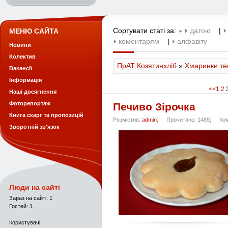
Сортувати статі за:
датою
|
МЕНЮ САЙТА
коментарям
|
алфавіту
Новини
Колектив
ПрАТ Козятинхліб
»
Хмаринки тег
Вакансії
Інформація
<<
1
2
Наші досягнення
Фоторепортаж
Печиво Зірочка
Книга скарг та пропозицій
Розмістив:
admin
;
Прочитано: 1489;
Ко
Зворотній зв'язок
Люди на сайті
Зараз на сайті: 1
Гостей: 1
Користувачі: