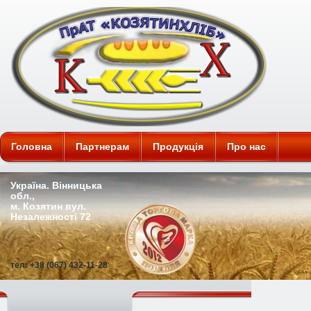
ПАТ "Козятинхліб"
Головна
Партнерам
Продукція
Про нас
Україна. Вінницька
обл.,
м. Козятин вул.
Незалежності 72
тел: +38 (067) 432-11-28